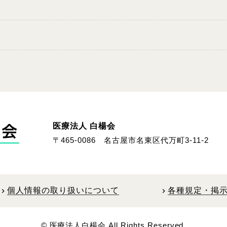
医療法人 白楊会
〒465-0086
名古屋市名東区代万町3-11-2
個人情報の取り扱いについて
各種規定・掲
hevron_right
chevron_right
©︎ 医療法人白楊会 All Rights Reserved.