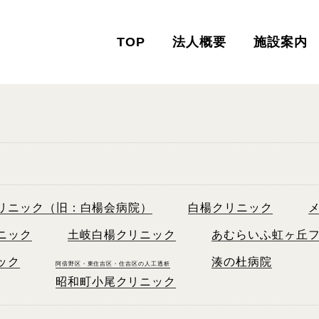
TOP
法人概要
施設案内
リニック（旧：白楊会病院）
白楊クリニック
ニック
土岐白楊クリニック
あむらいふ虹ヶ丘
ック
湊の杜病院
阿倍野区・東住吉区・住吉区の人工透析
昭和町小尾クリニック